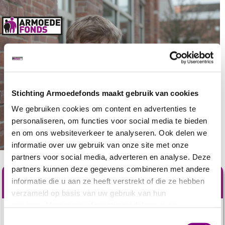
Stichting Armoedefonds maakt gebruik van cookies
We gebruiken cookies om content en advertenties te
personaliseren, om functies voor social media te bieden
en om ons websiteverkeer te analyseren. Ook delen we
informatie over uw gebruik van onze site met onze
partners voor social media, adverteren en analyse. Deze
partners kunnen deze gegevens combineren met andere
Help nu mee
informatie die u aan ze heeft verstrekt of die ze hebben
verzameld op basis van uw gebruik van hun
services. Voor meer informatie raadpleeg
onze
In elke klas groeit
minstens één kind
op in armoede.
privacyverklaring
.
Toestemmingsselectie