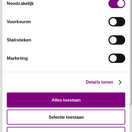
Voor hen zijn gymkleren of schoolspullen niet
Noodzakelijk
vanzelfsprekend. Zij kunnen
niet altijd meedoen
met alle
andere kinderen uit de klas.
Voorkeuren
Statistieken
€ 3
€ 5
€ 9
Marketing
Of kies een ander bedrag
Details tonen
Doneer
Alles toestaan
Selectie toestaan