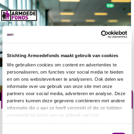
Stichting Armoedefonds maakt gebruik van cookies
We gebruiken cookies om content en advertenties te
personaliseren, om functies voor social media te bieden
en om ons websiteverkeer te analyseren. Ook delen we
informatie over uw gebruik van onze site met onze
partners voor social media, adverteren en analyse. Deze
Steun mensen in armoede
partners kunnen deze gegevens combineren met andere
informatie die u aan ze heeft verstrekt of die ze hebben
verzameld op basis van uw gebruik van hun
1,7 miljoen
Nederlanders hebben het financieel zwaar.
services. Voor meer informatie raadpleeg
onze
Voor hen is elke dag een gevecht. Ze hebben moeite met
privacyverklaring
.
Toestemmingsselectie
het kopen van
basisproducten, zoals eten, tandpasta,