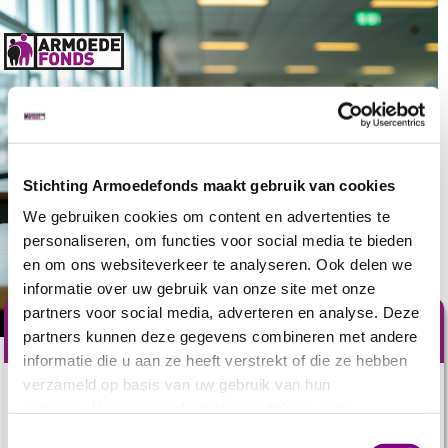
Stichting Armoedefonds maakt gebruik van cookies
We gebruiken cookies om content en advertenties te
personaliseren, om functies voor social media te bieden
en om ons websiteverkeer te analyseren. Ook delen we
informatie over uw gebruik van onze site met onze
partners voor social media, adverteren en analyse. Deze
Steun mensen in armoede
partners kunnen deze gegevens combineren met andere
informatie die u aan ze heeft verstrekt of die ze hebben
verzameld op basis van uw gebruik van hun
1,7 miljoen
Nederlanders hebben het financieel zwaar.
services. Voor meer informatie raadpleeg
onze
Voor hen is elke dag een gevecht. Ze hebben moeite met
privacyverklaring
.
Toestemmingsselectie
het kopen van
basisproducten, zoals eten, tandpasta,