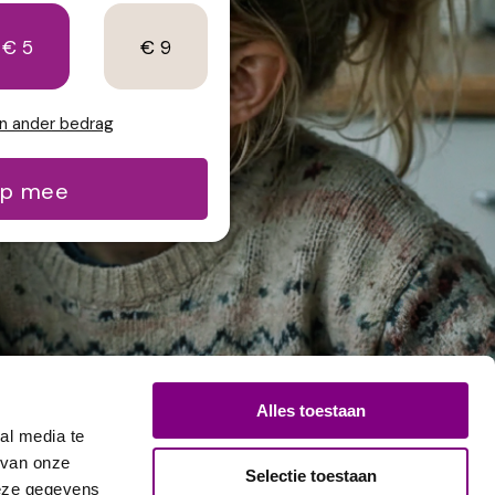
€ 5
€ 9
en ander bedrag
lp mee
Alles toestaan
al media te
 van onze
Selectie toestaan
deze gegevens