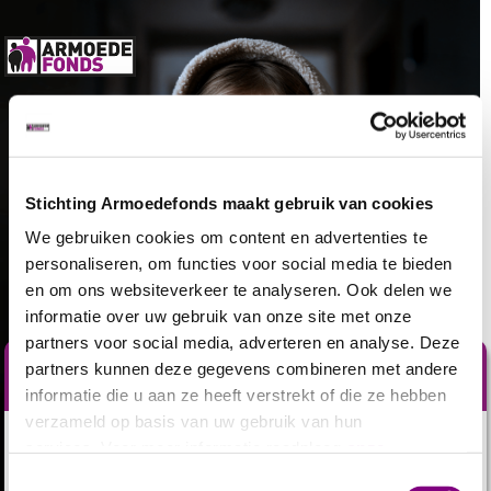
Stichting Armoedefonds maakt gebruik van cookies
We gebruiken cookies om content en advertenties te
personaliseren, om functies voor social media te bieden
en om ons websiteverkeer te analyseren. Ook delen we
informatie over uw gebruik van onze site met onze
partners voor social media, adverteren en analyse. Deze
partners kunnen deze gegevens combineren met andere
Geef warmte
informatie die u aan ze heeft verstrekt of die ze hebben
verzameld op basis van uw gebruik van hun
Met kaarsen aan en een dekentje op de bank. Het klinkt
services. Voor meer informatie raadpleeg
onze
knus, maar wat als het de enige manier is om je warm te
privacyverklaring
.
Toestemmingsselectie