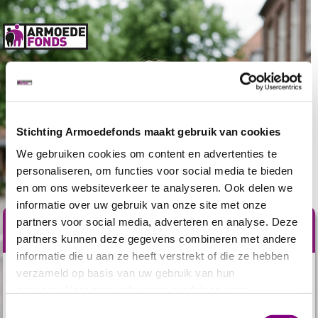
Stichting Armoedefonds maakt gebruik van cookies
We gebruiken cookies om content en advertenties te
personaliseren, om functies voor social media te bieden
en om ons websiteverkeer te analyseren. Ook delen we
informatie over uw gebruik van onze site met onze
partners voor social media, adverteren en analyse. Deze
Help nu mee
partners kunnen deze gegevens combineren met andere
informatie die u aan ze heeft verstrekt of die ze hebben
verzameld op basis van uw gebruik van hun
In elke klas groeit
gemiddeld één kind
op in armoede.
services. Voor meer informatie raadpleeg
onze
Voor hen zijn schoolspullen niet vanzelfsprekend. Zij
privacyverklaring
.
kunnen
niet altijd meedoen
met de andere kinderen uit
Toestemmingsselectie