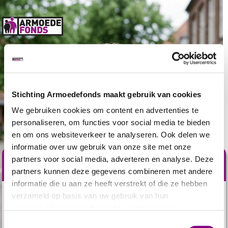
Stichting Armoedefonds maakt gebruik van cookies
We gebruiken cookies om content en advertenties te
personaliseren, om functies voor social media te bieden
en om ons websiteverkeer te analyseren. Ook delen we
informatie over uw gebruik van onze site met onze
partners voor social media, adverteren en analyse. Deze
Help nu mee
partners kunnen deze gegevens combineren met andere
informatie die u aan ze heeft verstrekt of die ze hebben
verzameld op basis van uw gebruik van hun
In elke klas groeit
gemiddeld één kind
op in armoede.
services. Voor meer informatie raadpleeg
onze
Voor hen zijn schoolspullen niet vanzelfsprekend. Zij
privacyverklaring
.
kunnen
niet altijd meedoen
met de andere kinderen uit
Toestemmingsselectie