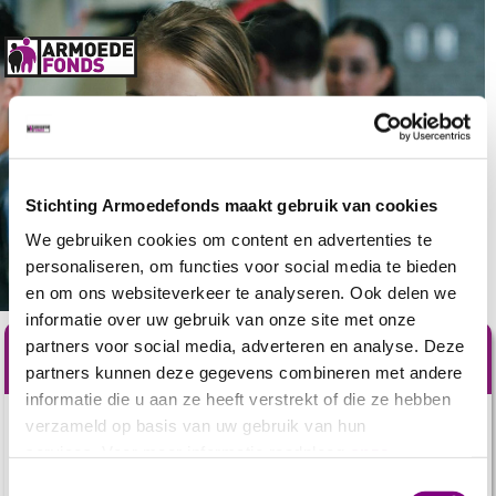
Stichting Armoedefonds maakt gebruik van cookies
We gebruiken cookies om content en advertenties te
personaliseren, om functies voor social media te bieden
en om ons websiteverkeer te analyseren. Ook delen we
informatie over uw gebruik van onze site met onze
partners voor social media, adverteren en analyse. Deze
Help nu mee
partners kunnen deze gegevens combineren met andere
informatie die u aan ze heeft verstrekt of die ze hebben
verzameld op basis van uw gebruik van hun
In Nederland groeit in elke klas gemiddeld één kind op in
services. Voor meer informatie raadpleeg
onze
armoede. Bij hen thuis is soms geen geld voor ontbijt,
privacyverklaring
.
schoolspullen of deodorant.
Toestemmingsselectie