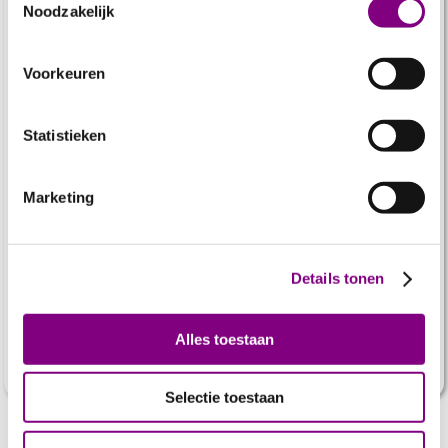
Noodzakelijk
Zij betalen de prijs van armoede en kunnen er niks aan
doen.
Voorkeuren
Help mee en doneer nu! Ieder bedrag telt.
Statistieken
Marketing
€ 3
€ 5
€ 10
Details tonen
Of kies een ander bedrag
Alles toestaan
Doneer
Selectie toestaan