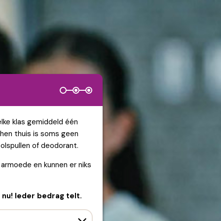
 elke klas gemiddeld één
j hen thuis is soms geen
oolspullen of deodorant.
an armoede en kunnen er niks
nu! Ieder bedrag telt.