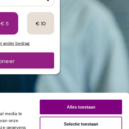
€ 5
€ 10
en ander bedrag
oneer
Alles toestaan
al media te
 van onze
Selectie toestaan
deze gegevens